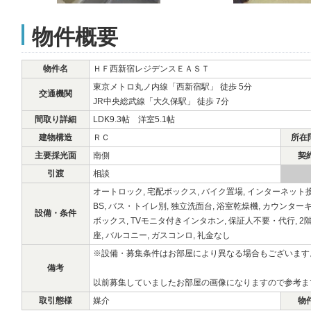
物件概要
物件名
ＨＦ西新宿レジデンスＥＡＳＴ
東京メトロ丸ノ内線「西新宿駅」 徒歩 5分
交通機関
JR中央総武線「大久保駅」 徒歩 7分
間取り詳細
LDK9.3帖 洋室5.1帖
建物構造
ＲＣ
所在階
主要採光面
南側
契
引渡
相談
オートロック, 宅配ボックス, バイク置場, インターネット接続, 
BS, バス・トイレ別, 独立洗面台, 浴室乾燥機, カウンター
設備・条件
ボックス, TVモニタ付きインタホン, 保証人不要・代行, 2
座, バルコニー, ガスコンロ, 礼金なし
※設備・募集条件はお部屋により異なる場合もございます
備考
以前募集していましたお部屋の画像になりますので参考ま
取引態様
媒介
物